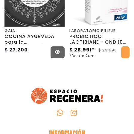
GAIA
LABORATORIO PILLEJE
COCINA AYURVEDA
PROBIÓTICO
para la
LACTIBIANE - CND 10M
AUTOCURACIÓN
(para candidiasis) -
$ 27.200
$ 26.991*
$ 29.990
30 CÁPSULAS
*Desde 2un.
INFORMACIÓN