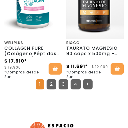
WELLPLUS
RI&CO
COLLAGEN PURE
TAURATO MAGNESIO -
(Colágeno Péptidos
90 caps x 500mg -
Bioactivos) - 90
RI&CO
$ 17.910*
Cápsulas - WellPlus
$ 11.691*
$ 12.990
$ 19.900
*Compras desde
*Compras desde
2un.
2un.
1
2
3
4