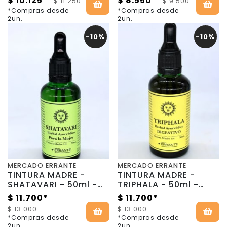
$ 10.125*
$ 8.550*
$ 11.250
$ 9.500
Errante
*Compras desde
*Compras desde
2un.
2un.
-10%
-10%
MERCADO ERRANTE
MERCADO ERRANTE
TINTURA MADRE -
TINTURA MADRE -
SHATAVARI - 50ml -
TRIPHALA - 50ml -
Mercado Errante
Mercado Errante
$ 11.700*
$ 11.700*
$ 13.000
$ 13.000
*Compras desde
*Compras desde
2un.
2un.