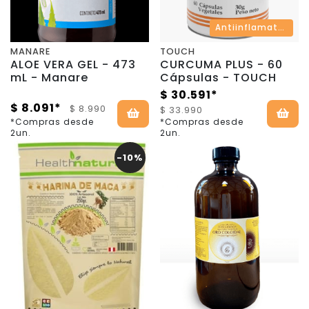
Antiinflamatorio y Antioxidante
MANARE
TOUCH
ALOE VERA GEL - 473
CURCUMA PLUS - 60
mL - Manare
Cápsulas - TOUCH
$ 30.591*
$ 8.091*
$ 8.990
$ 33.990
*Compras desde
*Compras desde
2un.
2un.
-10%