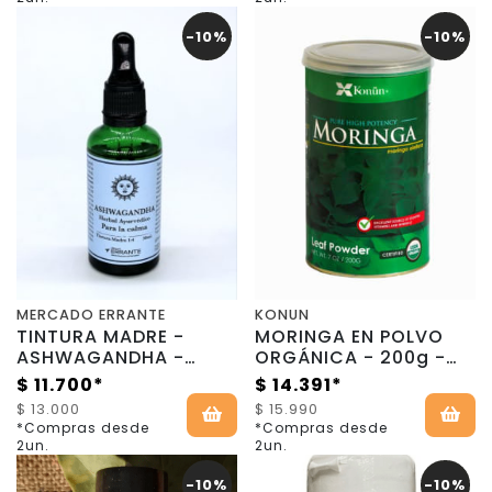
-10%
-10%
MERCADO ERRANTE
KONUN
TINTURA MADRE -
MORINGA EN POLVO
ASHWAGANDHA -
ORGÁNICA - 200g -
50ml - Mercado
Kounun
$ 11.700*
$ 14.391*
Errante
$ 13.000
$ 15.990
*Compras desde
*Compras desde
2un.
2un.
-10%
-10%