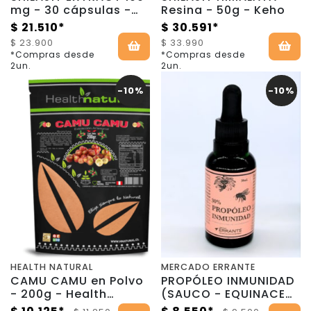
mg - 30 cápsulas -
Resina - 50g - Keho
Swanson
$ 21.510*
$ 30.591*
$ 23.900
$ 33.990
*Compras desde
*Compras desde
2un.
2un.
-10%
-10%
HEALTH NATURAL
MERCADO ERRANTE
CAMU CAMU en Polvo
PROPÓLEO INMUNIDAD
- 200g - Health
(SAUCO - EQUINACEA)
Natural
- 30ml - Mercado