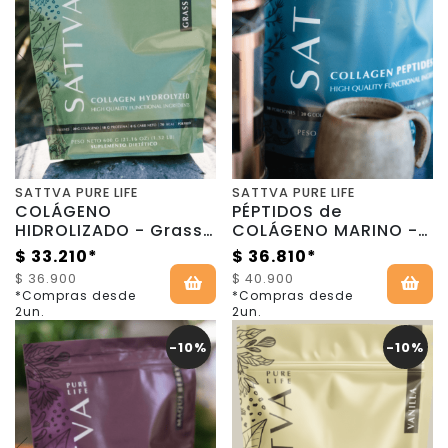
SATTVA PURE LIFE
SATTVA PURE LIFE
COLÁGENO
PÉPTIDOS de
HIDROLIZADO - Grass
COLÁGENO MARINO -
Fed - 600g - Sattva
600g - Sattva Pure
$ 33.210*
$ 36.810*
Pure Life
Life
$ 36.900
$ 40.900
*Compras desde
*Compras desde
2un.
2un.
-10%
-10%