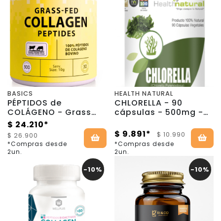
BASICS
HEALTH NATURAL
PÉPTIDOS de
CHLORELLA - 90
COLÁGENO - Grass
cápsulas - 500mg -
fed - 300g -Basics
Health Natural
$ 24.210*
Nutrition
$ 9.891*
$ 10.990
$ 26.900
*Compras desde
*Compras desde
2un.
2un.
-10%
-10%