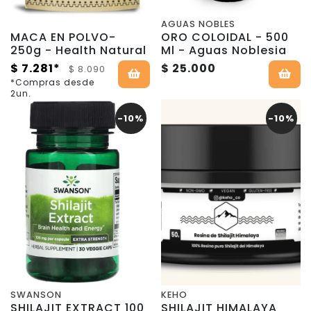
AGUAS NOBLES
MACA EN POLVO-
ORO COLOIDAL - 500
250g - Health Natural
Ml - Aguas Noblesia
$ 7.281*
$ 25.000
$ 8.090
*Compras desde
2un.
-10%
-10%
SWANSON
KEHO
SHILAJIT EXTRACT 100
SHILAJIT HIMALAYA