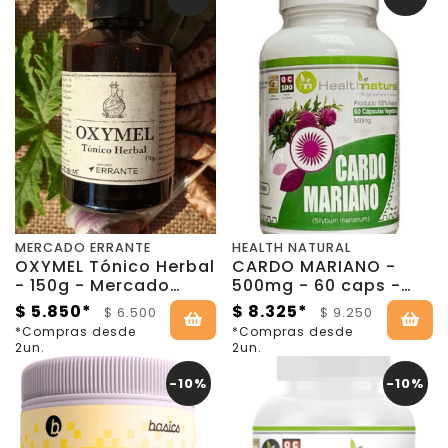
MERCADO ERRANTE
HEALTH NATURAL
OXYMEL Tónico Herbal
CARDO MARIANO -
- 150g - Mercado
500mg - 60 caps -
Errante
Health Natural
$ 5.850*
$ 8.325*
$ 6.500
$ 9.250
*Compras desde
*Compras desde
2un.
2un.
-10%
-10%