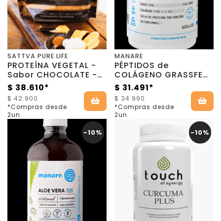
SATTVA PURE LIFE
MANARE
PROTEÍNA VEGETAL -
PÉPTIDOS de
Sabor CHOCOLATE -
COLÁGENO GRASSFED
1080g - Sattva Pure
- 600g - Manare
$ 38.610*
$ 31.491*
Life
$ 42.900
$ 34.990
*Compras desde
*Compras desde
2un.
2un.
-10%
-10%