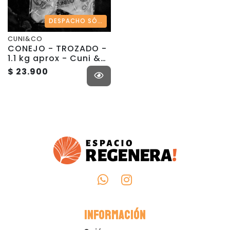
DESPACHO SÓLO REGIÓN METROPOLITANA
CUNI&CO
CONEJO - TROZADO -
1.1 kg aprox - Cuni &
co
$ 23.900
INFORMACIÓN