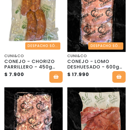
DESPACHO SÓLO REGIÓN METROPOLITANA
DESPACHO SÓLO EN REGIÓN METROPOLITANA
CUNI&CO
CUNI&CO
CONEJO - CHORIZO
CONEJO - LOMO
PARRILLERO - 450g
DESHUESADO - 600g
Aprox - Cuni & co
Aprox - Cuni & co
$ 7.900
$ 17.990