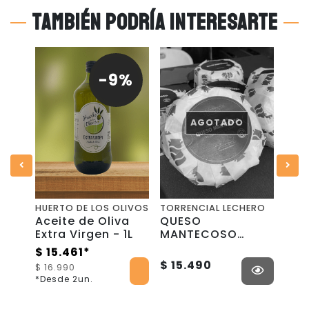
También podría interesarte
-9%
AGOTADO
HUERTO DE LOS OLIVOS
TORRENCIAL LECHERO
KEH
Aceite de Oliva
QUESO
TIN
 -
Extra Virgen - 1L
MANTECOSO
- 3
RUEDA - 1K -
$ 15.461*
$ 1
Torrencial
$ 15.490
$ 16.990
$ 14
Lechero
*Desde 2un.
*Des