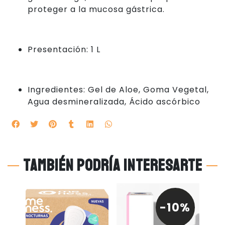
proteger a la mucosa gástrica.
Presentación: 1 L
Ingredientes: Gel de Aloe, Goma Vegetal,
Agua desmineralizada, Ácido ascórbico
También podría interesarte
0%
-10%