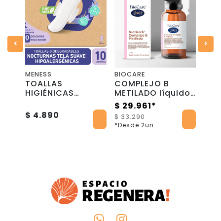
EJE
MENESS
BIOCARE
LABO
TOALLAS
COMPLEJO B
PRO
ATB
HIGIÉNICAS
METILADO líquido
LAC
NOCTURNAS
- 15mL
- 1
$ 29.961*
$ 1
BIODEGRADABLES
$ 4.890
$ 33.290
$ 13
- 10 Un - MeNess
*Desde 2un.
*Des
Concept