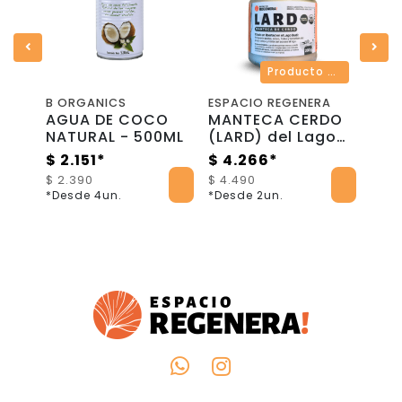
La mejor calidad y al mejor precio del mercado!
Producto ahora apto envío a todo Chile!
A
B ORGANICS
ESPACIO REGENERA
CAS
AGUA DE COCO
MANTECA CERDO
CAS
NATURAL - 500ML
(LARD) del Lago
PAN
illa
Budi, libre de
YUC
$ 2.151*
$ 4.266*
$ 3
hormonas y
Cas
$ 2.390
$ 4.490
$ 3.
antibióticos –
*Desde 4un.
*Desde 2un.
*Des
Frasco 200g