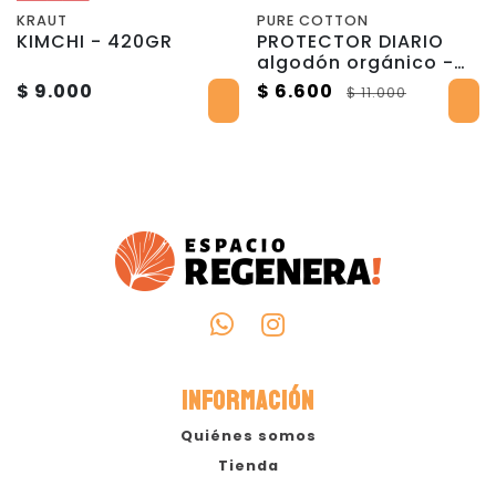
KRAUT
PURE COTTON
KIMCHI - 420GR
PROTECTOR DIARIO
algodón orgánico -
Pack 2 unidades -
$ 9.000
$ 6.600
$ 11.000
Pure Cotton
INFORMACIÓN
Quiénes somos
Tienda