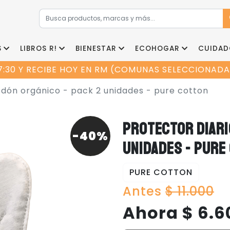
S
LIBROS R!
BIENESTAR
ECOHOGAR
CUIDAD
7:30 Y RECIBE HOY EN RM (COMUNAS SELECCIONADAS
odón orgánico - pack 2 unidades - pure cotton
PROTECTOR DIARI
-40%
UNIDADES - PURE
PURE COTTON
Antes
$ 11.000
Ahora $ 6.6