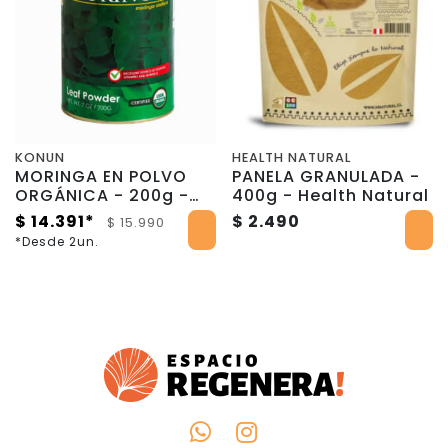
KONUN
HEALTH NATURAL
MORINGA EN POLVO
PANELA GRANULADA -
ORGÁNICA - 200g -
400g - Health Natural
Kounun
$ 14.391*
$ 2.490
$ 15.990
*Desde 2un.