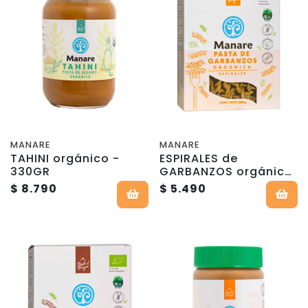
MANARE
MANARE
TAHINI orgánico -
ESPIRALES de
330GR
GARBANZOS orgánica
- 250g - Manare
$ 8.790
$ 5.490