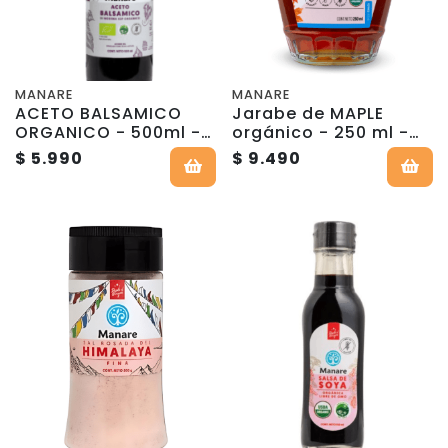
MANARE
MANARE
ACETO BALSAMICO
Jarabe de MAPLE
ORGANICO - 500ml -
orgánico - 250 ml -
Manare
Manare
$ 5.990
$ 9.490