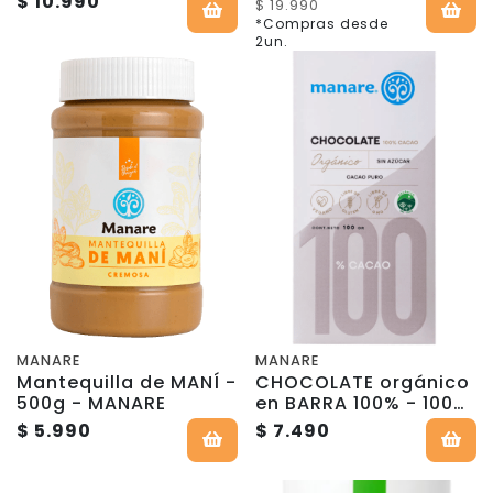
$ 10.990
$ 19.990
*Compras desde
2un.
MANARE
MANARE
Mantequilla de MANÍ -
CHOCOLATE orgánico
500g - MANARE
en BARRA 100% - 100g
- Manare
$ 5.990
$ 7.490