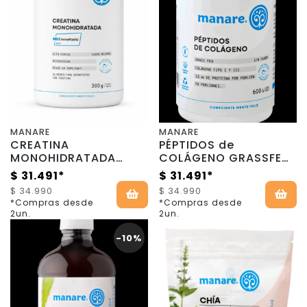
MANARE
MANARE
CREATINA
PÉPTIDOS de
MONOHIDRATADA
COLÁGENO GRASSFED
CREAVITALIS - 300 gr
- 600g - Manare
$ 31.491*
$ 31.491*
- Manare
$ 34.990
$ 34.990
*Compras desde
*Compras desde
2un.
2un.
-10%