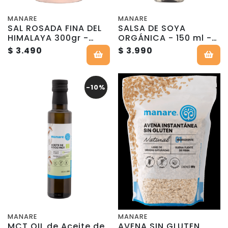
MANARE
MANARE
SAL ROSADA FINA DEL
SALSA DE SOYA
HIMALAYA 300gr -
ORGÁNICA - 150 ml -
SALERO - MANARE
MANARE
$ 3.490
$ 3.990
-10%
MANARE
MANARE
MCT OIL de Aceite de
AVENA SIN GLUTEN