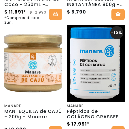
Coco - 250mL -
INSTANTÁNEA 800g -
Manare
Manare
$ 11.691*
$ 5.790
$ 12.990
*Compras desde
2un.
-10%
MANARE
MANARE
MANTEQUILLA de CAJÚ
Péptidos de
- 200g - Manare
COLÁGENO GRASSFED
- 250g - Manare
$ 17.991*