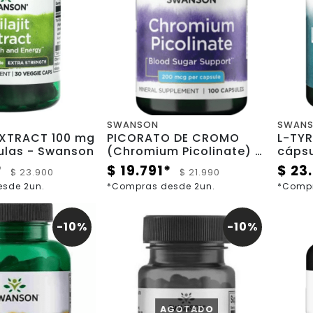
SWANSON
SWAN
RACT 100 mg
PICORATO DE CROMO
L-TYRO
sulas - Swanson
(Chromium Picolinate) -
cáps
200 mg - 100 cápsulas -
*
$ 19.791*
$ 23
$ 23.900
$ 21.990
Swanson
sde 2un.
*Compras desde 2un.
*Compr
-10%
-10%
AGOTADO