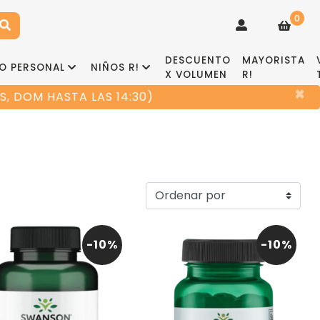
0
DESCUENTO
MAYORISTA
O PERSONAL
NIÑOS R!
X VOLUMEN
R!
×
, DOM HASTA LAS 14:30)
-10%
-10%