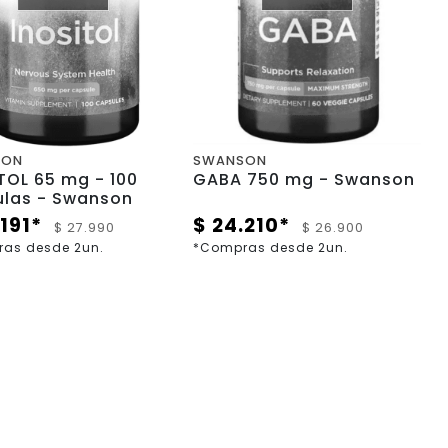
SON
SWANSON
OL 65 mg - 100
GABA 750 mg - Swanson
ulas - Swanson
.191*
$ 24.210*
$ 27.990
$ 26.900
as desde 2un.
*Compras desde 2un.