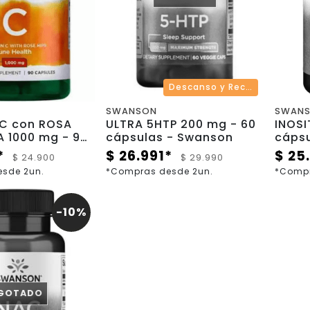
Descanso y Recuperación
SWANSON
SWAN
 C con ROSA
ULTRA 5HTP 200 mg - 60
INOSIT
1000 mg - 90
cápsulas - Swanson
cáps
 - Swanson
*
$ 26.991*
$ 25
$ 24.900
$ 29.990
sde 2un.
*Compras desde 2un.
*Compr
-10%
GOTADO