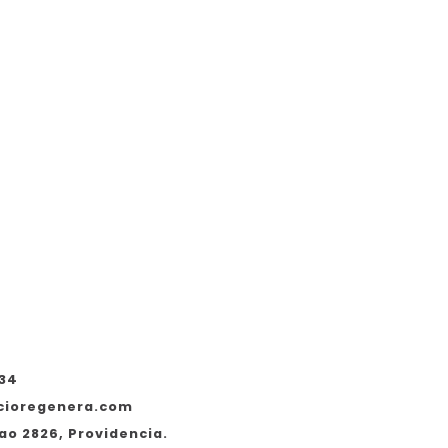
534
cioregenera.com
ao 2826, Providencia.