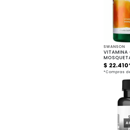
SWANSON
VITAMINA
MOSQUETA 
cápsulas
$ 22.410
*Compras de
A