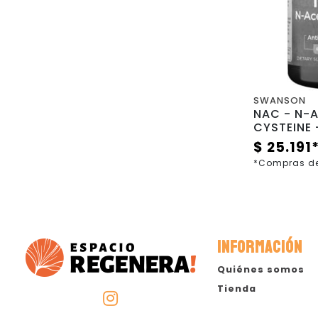
SWANSON
NAC - N-
CYSTEINE 
Cápulas 
$ 25.191
*Compras de
INFORMACIÓN
Quiénes somos
Tienda