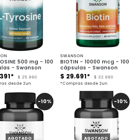
SON
SWANSON
SINE 500 mg - 100
BIOTIN - 10000 mcg - 100
ulas - Swanson
cápsulas - Swanson
.391*
$ 29.691*
$ 25.990
$ 32.990
as desde 2un.
*Compras desde 2un.
-10%
-10%
AGOTADO
AGOTADO