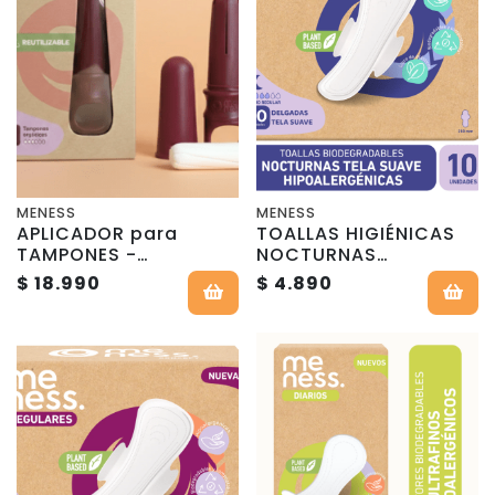
MENESS
MENESS
APLICADOR para
TOALLAS HIGIÉNICAS
TAMPONES -
NOCTURNAS
REUTILIZABLE - MeNess
BIODEGRADABLES - 10
$ 18.990
$ 4.890
Concept
Un - MeNess Concept