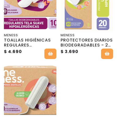
MENESS
MENESS
TOALLAS HIGIÉNICAS
PROTECTORES DIARIOS
REGULARES
BIODEGRADABLES - 20
BIODEGRADABLES - 10
Un - MeNess Concept
$ 4.690
$ 3.690
Un - MeNess Concept