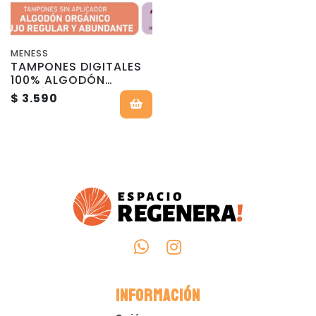
MENESS
TAMPONES DIGITALES
100% ALGODÓN
ORGÁNICO -
$ 3.590
BIODEGRADABLES - 11
Und - MeNess
Concept
INFORMACIÓN