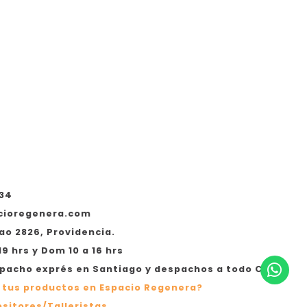
534
cioregenera.com
ao 2826, Providencia.
19 hrs y Dom 10 a 16 hrs
acho exprés en Santiago y despachos a todo Chile
 tus productos en Espacio Regenera?
sitores/Talleristas