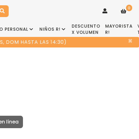
0
DESCUENTO
MAYORISTA
O PERSONAL
NIÑOS R!
X VOLUMEN
R!
×
, DOM HASTA LAS 14:30)
en línea