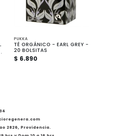
PUKKA
L
TÉ ORGÁNICO - EARL GREY -
20 BOLSITAS
) -
$ 6.890
534
cioregenera.com
ao 2826, Providencia.
19 hrs y Dom 10 a 16 hrs