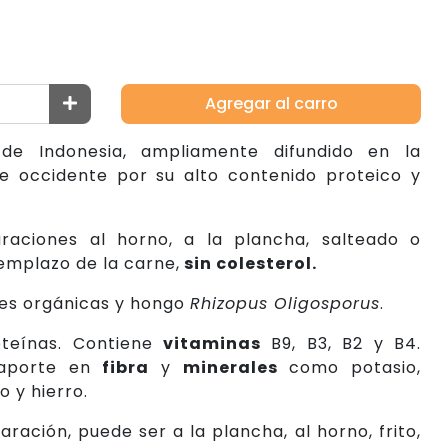
Agregar al carro
 de Indonesia, ampliamente difundido en la
 occidente por su alto contenido proteico y
raciones al horno, a la plancha, salteado o
emplazo de la carne,
sin colesterol.
es orgánicas y hongo
Rhizopus Oligosporus
.
oteínas. Contiene
vitaminas
B9, B3, B2 y B4.
aporte en
fibra
y
minerales
como potasio,
o y hierro.
aración, puede ser a la plancha, al horno, frito,