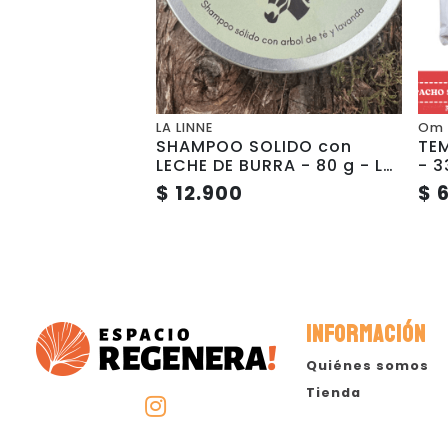
LA LINNE
Om 
SHAMPOO SOLIDO con
TE
LECHE DE BURRA - 80 g - La
-
Linne
$ 12.900
$ 
INFORMACIÓN
Quiénes somos
Tienda