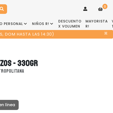
0
DESCUENTO
MAYORISTA
O PERSONAL
NIÑOS R!
X VOLUMEN
R!
×
, DOM HASTA LAS 14:30)
ZOS - 330GR
TROPOLITANA
en línea