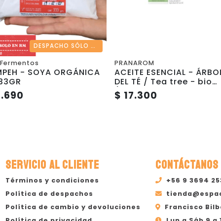
DESPACHO SÓLO REGIÓN METROPOLITANA
Fermentos
PRANAROM
MPEH - SOYA ORGÁNICA
ACEITE ESENCIAL - ÁRBO
 333GR
DEL TÉ / Tea tree - bio
(Melaleuca Aalternifolia
6.690
$ 17.300
10ML
SERVICIO AL CLIENTE
CONTÁCTANOS
Términos y condiciones
+56 9 3694 2
Política de despachos
tienda@espa
Política de cambio y devoluciones
Francisco Bilb
Política de privacidad
Lun a Sáb 9 a 