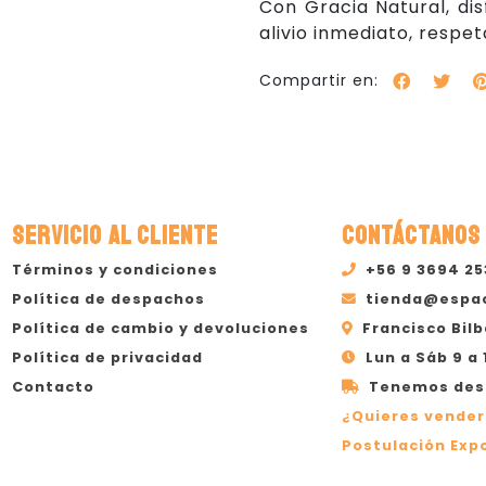
Con Gracia Natural, di
alivio inmediato, respet
Compartir en:
SERVICIO AL CLIENTE
CONTÁCTANOS
Términos y condiciones
+56 9 3694 2
Política de despachos
tienda@espa
Política de cambio y devoluciones
Francisco Bilb
Política de privacidad
Lun a Sáb 9 a 
Contacto
Tenemos desp
¿Quieres vender
Postulación Expo