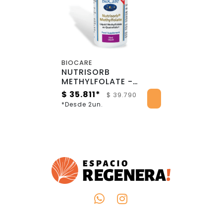
BIOCARE
NUTRISORB
METHYLFOLATE -
Metilfolato en gotas -
$ 35.811*
$ 39.790
15mL
*Desde 2un.