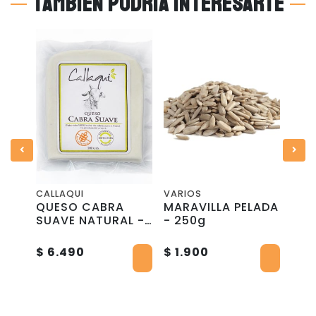
También podría interesarte
CALLAQUI
VARIOS
APIY
QUESO CABRA
MARAVILLA PELADA
PAL
SUAVE NATURAL -
- 250g
- A
200GR
$ 1
$ 6.490
$ 1.900
$ 2.
*Des