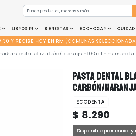
S
LIBROS R!
BIENESTAR
ECOHOGAR
CUIDAD
7:30 Y RECIBE HOY EN RM (COMUNAS SELECCIONADAS
eadora natural carbón/naranja -100ml - ecodenta
PASTA DENTAL B
CARBÓN/NARANJA
ECODENTA
$ 8.290
Disponible presencial y 