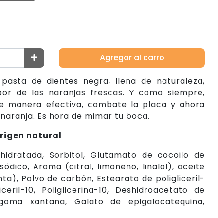
Agregar al carro
pasta de dientes negra, llena de naturaleza,
or de las naranjas frescas. Y como siempre,
de manera efectiva, combate la placa y ahora
 naranja. Es hora de mimar tu boca.
rigen natural
e hidratada, Sorbitol, Glutamato de cocoilo de
sódico, Aroma (citral, limoneno, linalol), aceite
a), Polvo de carbón, Estearato de poligliceril-
iceril-10, Poliglicerina-10, Deshidroacetato de
, goma xantana, Galato de epigalocatequina,