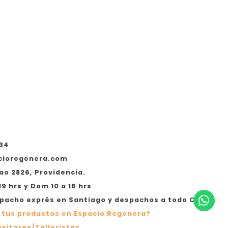
534
cioregenera.com
ao 2826, Providencia.
19 hrs y Dom 10 a 16 hrs
acho exprés en Santiago y despachos a todo Chile
 tus productos en Espacio Regenera?
sitores/Talleristas