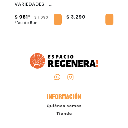
VARIEDADES -
SÍN
90GR
INT
$ 4
$ 981*
$ 3.290
$ 1.090
$ 49
*Desde 5un.
INFORMACIÓN
Quiénes somos
Tienda