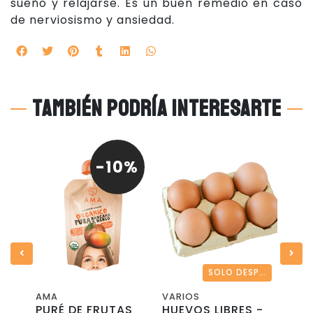
sueño y relajarse. Es un buen remedio en caso
de nerviosismo y ansiedad.
También podría interesarte
-10%
SOLO DESPACHO REGIÓN METROPOLITANA
AMA
VARIOS
DIEN
PURÉ DE FRUTAS
HUEVOS LIBRES -
GAP