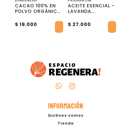
DINKENESH
PRANAROM
WELL
 15g
CACAO 100% EN
ACEITE ESENCIAL -
COL
POLVO ORGÁNICO
LAVANDA
ART
- 400 g -
(Lavandula
CÁP
$ 3
DINKENESH
Angustifolia) bio
$ 19.000
$ 27.000
$ 35
- 10mL
*Des
INFORMACIÓN
Quiénes somos
Tienda