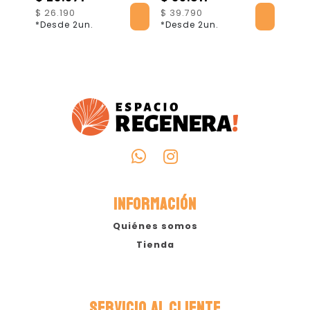
gotas - 15mL
$ 26.190
$ 39.790
$ 57
*Desde 2un.
*Desde 2un.
*Des
INFORMACIÓN
Quiénes somos
Tienda
SERVICIO AL CLIENTE