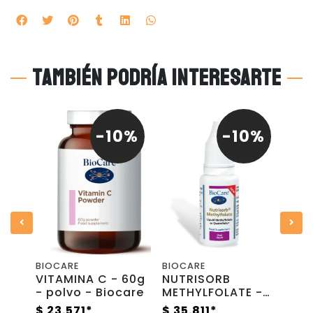
También podría interesarte
0%
-10%
-10%
BIOCARE
BIOCARE
BIO
VITAMINA C - 60g
NUTRISORB
OME
- polvo - Biocare
METHYLFOLATE -
ace
5mL
Metilfolato en
pes
$ 23.571*
$ 35.811*
$ 5