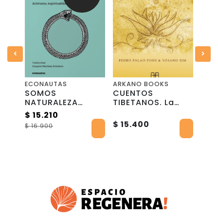
ECONAUTAS
ARKANO BOOKS
GAI
SOMOS
CUENTOS
VEG
nes
NATURALEZA
TIBETANOS. La
FER
editorial
Esencia de la
$ 15.210
$ 2
Econautas en
Calma
$ 15.400
$ 16.900
$ 47
español