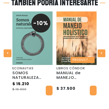
También podría interesarte
0%
-10%
Hacia una Apicultura Regenerativa y Productiva
PRODUCTO CON DETALLES (20% DESCUENTO)
ECONAUTAS
LIBROS CÓNDOR
ECO
SOMOS
MANUAL de
TER
rial
NATURALEZA
MANEJO
HOR
OR
editorial
HOLÍSTICO
(ISB
$ 15.210
$ 13
Econautas en
978
$ 37.500
$ 16.900
$ 14
español