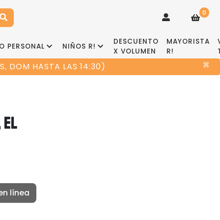
0
DESCUENTO
MAYORISTA
O PERSONAL
NIÑOS R!
X VOLUMEN
R!
×
, DOM HASTA LAS 14:30)
 EL
en línea