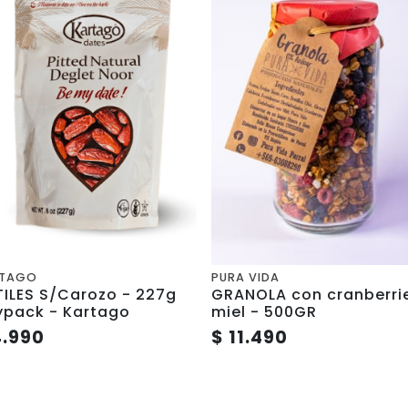
RTAGO
PURA VIDA
ILES S/Carozo - 227g
GRANOLA con cranberri
ypack - Kartago
miel - 500GR
4.990
$ 11.490