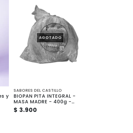
AGOTADO
SABORES DEL CASTILLO
es y
BIOPAN PITA INTEGRAL -
MASA MADRE - 400g -
Sabores del Castillo
$ 3.900