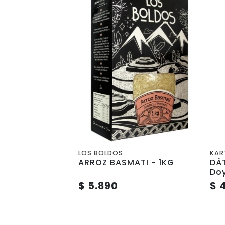
LOS BOLDOS
KA
ARROZ BASMATI - 1KG
DÁT
Do
$ 5.890
$ 