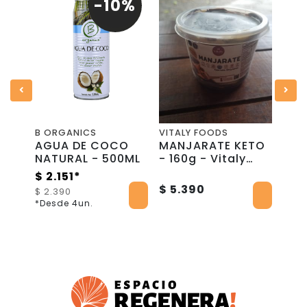
0%
-10%
DESPACHO SÓLO REGIÓN METROPOLITANA
B ORGANICS
VITALY FOODS
POG
RIS
AGUA DE COCO
MANJARATE KETO
BRO
500
NATURAL - 500ML
- 160g - Vitaly
Car
Foods
CH
$ 2.151*
BEL
$ 5.390
$ 2
$ 2.390
*Desde 4un.