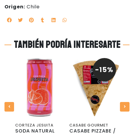
Origen:
Chile
También podría interesarte
-15%
CORTEZA JESUITA
CASABE GOURMET
CORT
SODA NATURAL
CASABE PIZZABE /
SOD