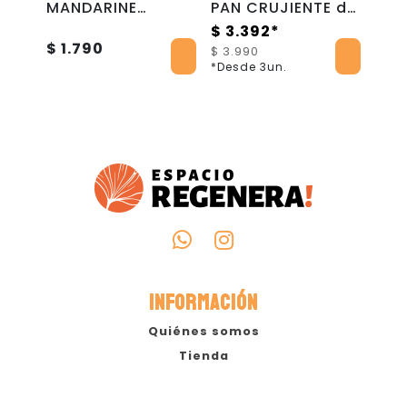
N
MANDARINE
PAN CRUJIENTE de
PIN
POMEGRANATE Sin
YUCA - 240 gr -
Sin
$ 3.392*
Azúcar - 269 ml -
Casabe Gourmet
269
$ 1.790
$ 1
$ 3.990
Corteza Jesuita
Jes
*Desde 3un.
INFORMACIÓN
Quiénes somos
Tienda