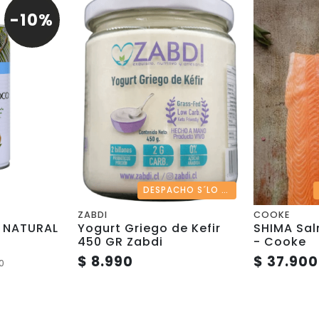
-10%
DESPACHO S´LO REGIÓN METROPOLITANA
ZABDI
COOKE
 NATURAL
Yogurt Griego de Kefir
SHIMA Sa
450 GR Zabdi
- Cooke
$ 8.990
$ 37.900
0