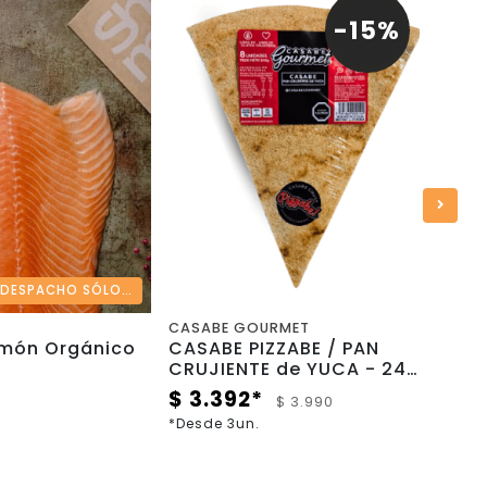
-15%
DESPACHO SÓLO REGIÓN METROPOLITANA
CASABE GOURMET
MANA
lmón Orgánico
CASABE PIZZABE / PAN
HAM
CRUJIENTE de YUCA - 240
GRAS
gr - Casabe Gourmet
$ 3.392*
$ 11
$ 3.990
*Desde 3un.
*Desde