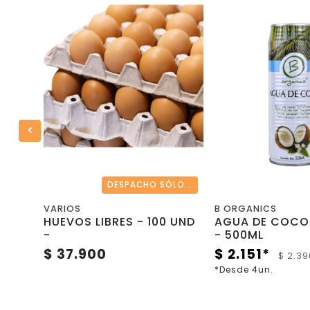
0%
DESPACHO SÓLO REGIÓN METROPOLITANA
DESPACHO SÓLO REGIÓN METROPOLITANA
VARIOS
B ORGANICS
HUEVOS LIBRES - 100 UND
AGUA DE COCO
-
- 500ML
$ 37.900
$ 2.151*
$ 2.39
*Desde 4un.