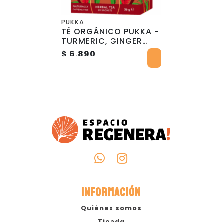
PUKKA
TÉ ORGÁNICO PUKKA -
TURMERIC, GINGER
and ORANGE X 20
$ 6.890
BOLSITAS
INFORMACIÓN
Quiénes somos
Tienda