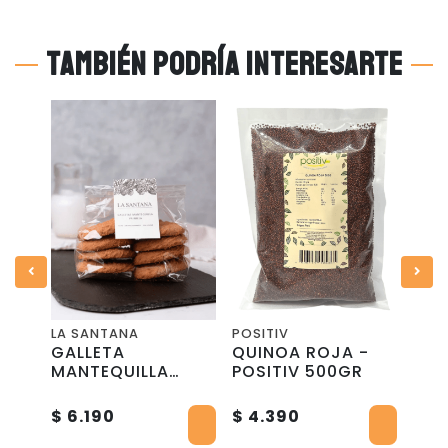
También podría interesarte
LA SANTANA
POSITIV
S DE
GALLETA
QUINOA ROJA -
PAT
KILO
MANTEQUILLA
POSITIV 500GR
Gra
VAINILLA - Low
- M
$ 3
Carb - 8 uu. - La
$ 6.190
$ 4.390
$ 4.
Santana
*Des