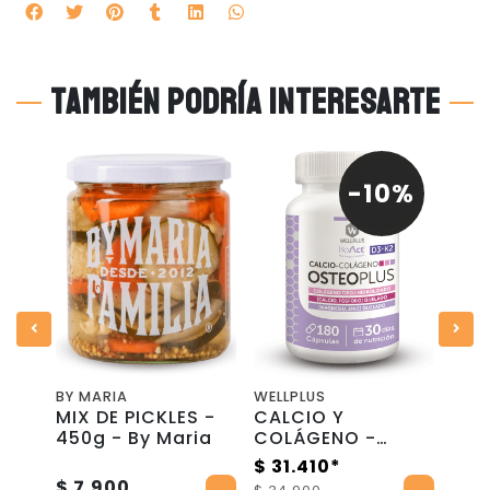
También podría interesarte
-10%
BY MARIA
WELLPLUS
DAG
de
MIX DE PICKLES -
CALCIO Y
LEC
o -
450g - By Maria
COLÁGENO -
CAB
OSTEO PLUS - 180
DA
$ 31.410*
CÁPSULAS
$ 7.900
$ 2