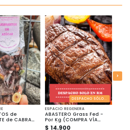
DESPACHO SÓLO REGION METROPOLITANA
RE
ESPACIO REGENERA
WELLP
TOS de
ABASTERO Grass Fed -
AX P
E de CABRA
Por Kg (COMPRA VÍA
60 C
R - 50g -
WSP)
$ 14.900
$ 20