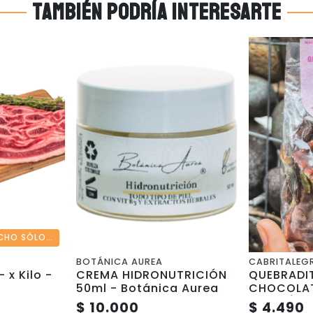
También podría interesarte
DESPACHO SÓLO REGIÓN METROPOLITANA
BOTÁNICA AUREA
CABRITALEG
 x Kilo -
CREMA HIDRONUTRICIÓN
QUEBRADI
50ml - Botánica Aurea
CHOCOLAT
SIN AZÚCA
$ 10.000
$ 4.490