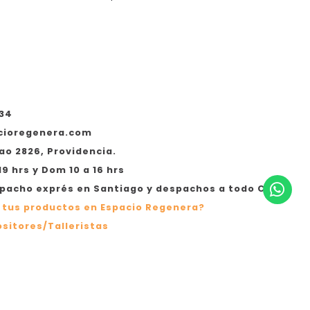
legre
*Desde
534
cioregenera.com
ao 2826, Providencia.
19 hrs y Dom 10 a 16 hrs
acho exprés en Santiago y despachos a todo Chile
 tus productos en Espacio Regenera?
sitores/Talleristas