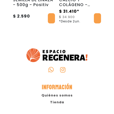
ido
- 500g - Positiv
COLÁGENO -
MA
OSTEO PLUS - 180
ORG
$ 31.410*
$ 5
CÁPSULAS
500
$ 2.590
$ 34.900
$ 5.
*Desde 2un.
*Des
INFORMACIÓN
Quiénes somos
Tienda