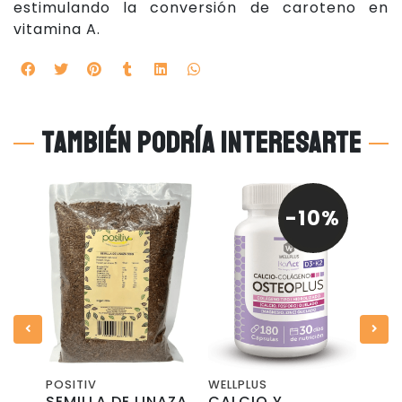
estimulando la conversión de caroteno en
vitamina A.
También podría interesarte
0%
-10%
POSITIV
WELLPLUS
KOE
SEMILLA DE LINAZA
CALCIO Y
VIN