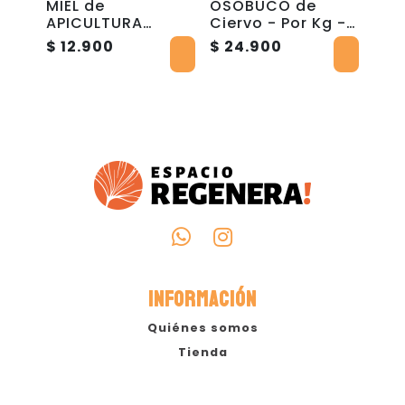
o -
MIEL de
OSOBUCO de
MER
-
APICULTURA
Ciervo - Por Kg -
FRU
REGENERATIVA -
Rupanquito
280
$ 12.900
$ 24.900
$ 5
1Kg - Escuela de
(COMPRA VÍA
Apicultura
WSP)
Natural
INFORMACIÓN
Quiénes somos
Tienda