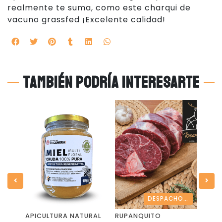
realmente te suma, como este charqui de
vacuno grassfed ¡Excelente calidad!
También podría interesarte
0%
DESPACHO SOLO REGION METROPOLITANA
APICULTURA NATURAL
RUPANQUITO
LAGO