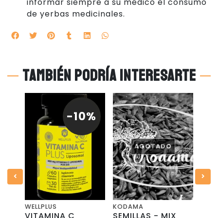
informar siempre a su médico el consumo
de yerbas medicinales.
También podría interesarte
-10%
AGOTADO
WELLPLUS
KODAMA
BIO
-
VITAMINA C
SEMILLAS - MIX
VIT