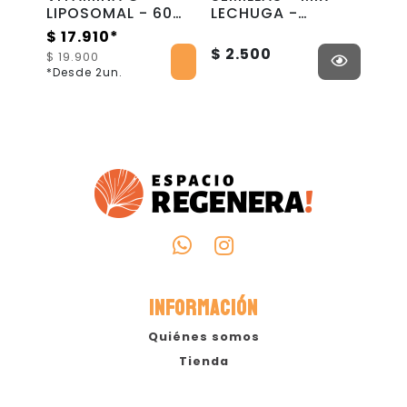
0
LIPOSOMAL - 60
LECHUGA -
- p
Cápsulas -
Kodama
$ 17.910*
$ 2
WellPlus
$ 2.500
$ 19.900
$ 26
*Desde 2un.
*Des
INFORMACIÓN
Quiénes somos
Tienda