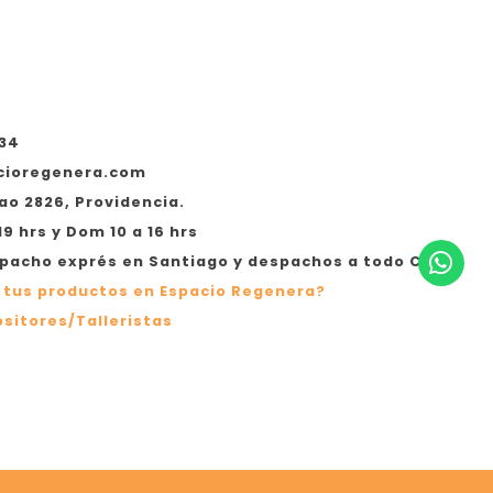
534
cioregenera.com
ao 2826, Providencia.
19 hrs y Dom 10 a 16 hrs
acho exprés en Santiago y despachos a todo Chile
 tus productos en Espacio Regenera?
sitores/Talleristas