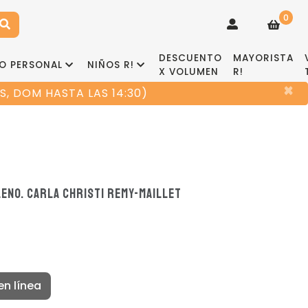
0
DESCUENTO
MAYORISTA
O PERSONAL
NIÑOS R!
X VOLUMEN
R!
×
, DOM HASTA LAS 14:30)
ILENO. CARLA CHRISTI REMY-MAILLET
en línea