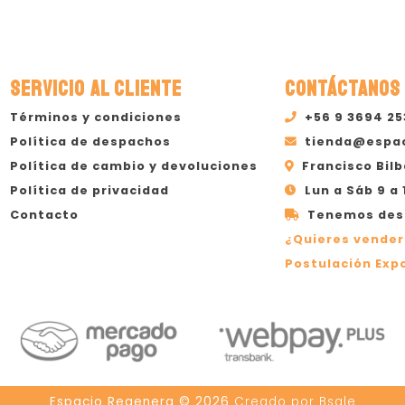
SERVICIO AL CLIENTE
CONTÁCTANOS
Términos y condiciones
+56 9 3694 2
Política de despachos
tienda@espa
Política de cambio y devoluciones
Francisco Bilb
Política de privacidad
Lun a Sáb 9 a 
Contacto
Tenemos desp
¿Quieres vender
Postulación Expo
Espacio Regenera © 2026
Creado por
Bsale