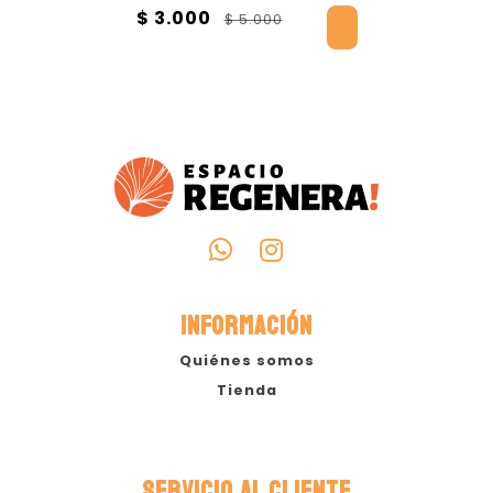
Algodón Orgánico -
$ 3.000
$ 5.000
Contiene UN PAR -
Pure Cotton
INFORMACIÓN
Quiénes somos
Tienda
SERVICIO AL CLIENTE